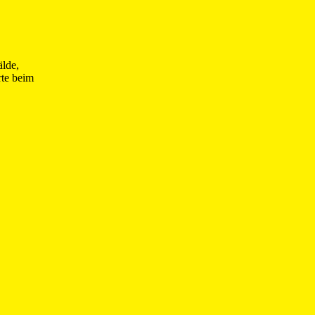
älde,
rte beim