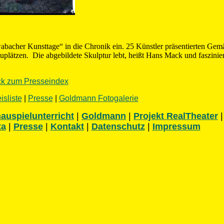
wabacher Kunsttage“ in die Chronik ein. 25 Künstler präsentierten Gem
lätzen. Die abgebildete Skulptur lebt, heißt Hans Mack und faszinie
ck zum Presseindex
isliste
|
Presse
|
Goldmann Fotogalerie
auspielunterricht
|
Goldmann
|
Projekt RealTheater
|
ta
|
Presse
|
Kontakt
|
Datenschutz
|
Impressum