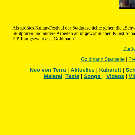
Als größtes Kultur-Festival der Stadtgeschichte gehen die „Sch
Skulpturen und andere Arbeiten an ungewöhnlichen Kunst-Schaup
Eröffnungsevent als „Goldmann“.
Zurü
Goldmann Startseite
|
Pre
Neo von Terra
|
Aktuelles
|
Kabarett
|
Sch
Malerei
|
Texte
|
Songs
|
Videos
|
Vi